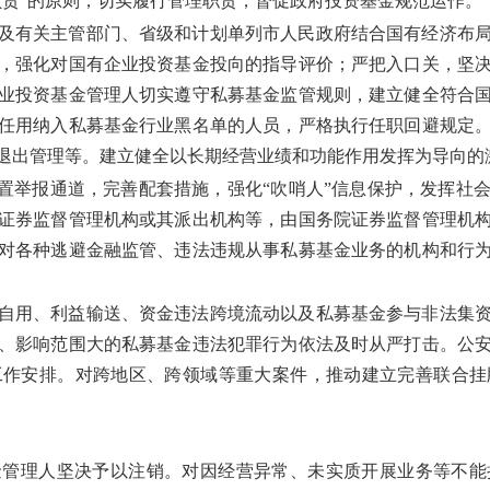
负责”的原则，切实履行管理职责，督促政府投资基金规范运作。
及有关主管部门、省级和计划单列市人民政府结合国有经济布
，强化对国有企业投资基金投向的指导评价；严把入口关，坚
业投资基金管理人切实遵守私募基金监管规则，建立健全符合
任用纳入私募基金行业黑名单的人员，严格执行任职回避规定
退出管理等。建立健全以长期经营业绩和功能作用发挥为导向的
设置举报通道，完善配套措施，强化“吹哨人”信息保护，发挥社
证券监督管理机构或其派出机构等，由国务院证券监督管理机
对各种逃避金融监管、违法违规从事私募基金业务的机构和行
自用、利益输送、资金违法跨境流动以及私募基金参与非法集
、影响范围大的私募基金违法犯罪行为依法及时从严打击。公
工作安排。对跨地区、跨领域等重大案件，推动建立完善联合挂
金管理人坚决予以注销。对因经营异常、未实质开展业务等不能