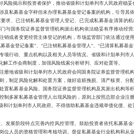
好风险揭示和投资者保护，推动省级和计划单列市人民政府稳妥
涉及私募基金字样但未办理私募基金登记备案的机构，引导其
案要求、已注销私募基金管理人登记、已完成私募基金清算的机
部门与国务院证券监督管理机构派出机构依法稳妥有序推动经营
注销或者变更经营主体登记的机构，市场监管部门依法通过使
募基金登记备案”、“已注销私募基金管理人”、“已清算私募基
专项行动、重点机构以及相关人员等情况。省级和计划单列市
化解工作会商制度，加强风险线索分析研判、应对处置等。
注册地省级和计划单列市人民政府会同国务院证券监督管理机
则，制定风险化解和处置方案，做好追赃挽损、清产核资、分
处置私募基金风险。国务院证券监督管理机构及其派出机构等
控制多家私募基金管理人出现风险的，原则上按照总部企业注
级和计划单列市人民政府。不得借助私募基金违规举债化债、处
型、发展阶段特点完善内控风控管理。鼓励投资者依托私募基金
岗位人员的资格管理和考核培训。督促私募基金行业机构和从